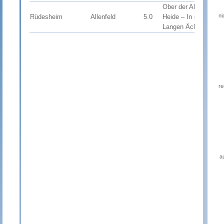
Ober der Alten
ni
Rüdesheim
Allenfeld
5.0
Heide – In den
Öffe
Langen Äckern
re
a