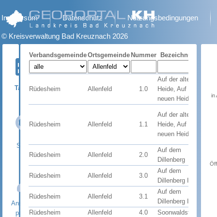
Impressum
Datenschutz
Nutzungsbedingungen
© Kreisverwaltung Bad Kreuznach 2026
Verbandsgemeinde
Ortsgemeinde
Nummer
Bezeichnung
Auf der alten
Tabelle
Rüdesheim
Allenfeld
1.0
Heide, Auf der
Satz
in
neuen Heide
Auf der alten
Rüdesheim
Allenfeld
1.1
Heide, Auf der
Satz
neuen Heide
Suche
Auf dem
Rüdesheim
Allenfeld
2.0
Satz
Dillenberg
Öff
Auf dem
Rüdesheim
Allenfeld
3.0
Rech
Dillenberg II
Auf dem
Rüdesheim
Allenfeld
3.1
Rech
Dillenberg II
Ansprech-
Rüdesheim
Allenfeld
4.0
Soonwaldstraße
Rech
partner