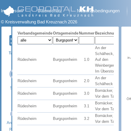
Impressum
Datenschutz
Nutzungsbedingungen
© Kreisverwaltung Bad Kreuznach 2026
Verbandsgemeinde
Ortsgemeinde
Nummer
Bezeichnung
Recht
An der
Tabelle
Schälheck,
in
Rüdesheim
Burgsponheim
1.0
Auf den
Satzu
Weinbergen,
Im Überstos
An der
Rüdesheim
Burgsponheim
2.0
Satzu
Schälheck
Suche
Bornäcker,
Rüdesheim
Burgsponheim
3.0
Rechts
Vor dem Tal
Öff
Bornäcker,
Rüdesheim
Burgsponheim
3.1
Rechts
Vor dem Tal
Bornäcker,
Rüdesheim
Burgsponheim
3.2
Rechts
Vor dem Tal
Ansprech-
partner